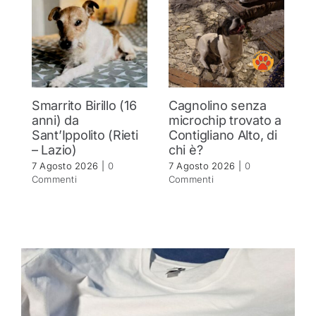
Smarrito Birillo (16
Cagnolino senza
P
anni) da
microchip trovato a
c
Sant’Ippolito (Rieti
Contigliano Alto, di
7 
– Lazio)
chi è?
C
7 Agosto 2026
|
0
7 Agosto 2026
|
0
Commenti
Commenti