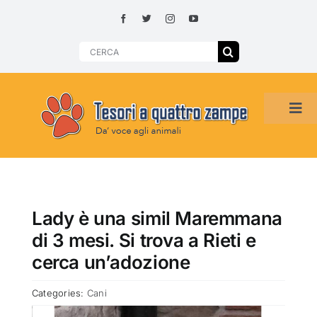
Skip
to
content
Search
for:
Tog
Navi
HOME
ADOZIONI PER REGIONE
Lady è una simil Maremmana
di 3 mesi. Si trova a Rieti e
SMARRITI O DA ADOTTARE
cerca un’adozione
Categories:
Cani
ADOTTATI O RITROVATI