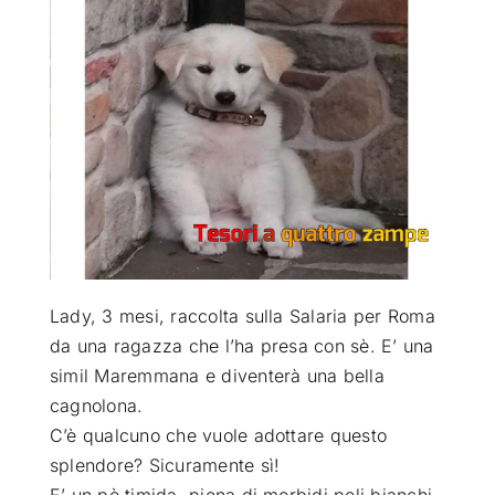
ATTUALITÀ
VIDEO
CHI SIAMO
RUBRICHE
Lady, 3 mesi, raccolta sulla Salaria per Roma
SEMPRE CON ME
da una ragazza che l’ha presa con sè. E’ una
simil Maremmana e diventerà una bella
cagnolona
.
C’è qualcuno che vuole adottare questo
splendore? Sicuramente sì!
E’ un pò timida, piena di morbidi peli bianchi