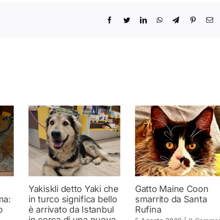
Yakiskli detto Yaki che
Gatto Maine Coon
ma:
in turco significa bello
smarrito da Santa
o
è arrivato da Istanbul
Rufina
in cerca di una nuova