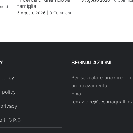
5 Agosto 2026
|
0 Commen
famiglia
enti
5 Agosto 2026
|
0 Commenti
Y
SEGNALAZIONI
 policy
Per segnalare uno smarrim
un ritrovamento:
 policy
Email
redazione@tesoriaquattroz
 privacy
a il D.P.O.