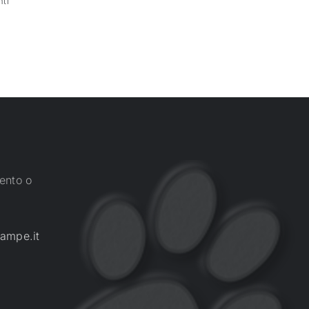
ti
ento o
ampe.it