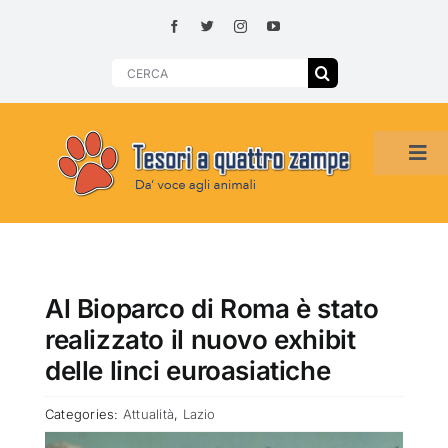
Skip
to
content
Search
for:
Tog
Navi
HOME
ADOZIONI PER REGIONE
Al Bioparco di Roma è stato
realizzato il nuovo exhibit
SMARRITI O DA ADOTTARE
delle linci euroasiatiche
Categories:
Attualità
,
Lazio
ADOTTATI O RITROVATI