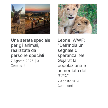
Una serata speciale
Leone, WWF:
G
per gli animali,
“Dall’India un
C
realizzata da
segnale di
l
persone speciali
speranza. Nel
o
Gujarat la
7 Agosto 2026
|
0
7 
popolazione è
Commenti
C
aumentata del
32%”
7 Agosto 2026
|
0
Commenti