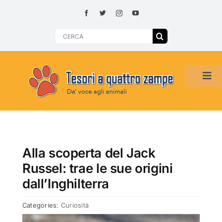
Skip
to
content
Search
for:
Tog
Navi
HOME
ADOZIONI PER REGIONE
Alla scoperta del Jack
Russel: trae le sue origini
SMARRITI O DA ADOTTARE
dall’Inghilterra
Categories:
Curiosità
ADOTTATI O RITROVATI