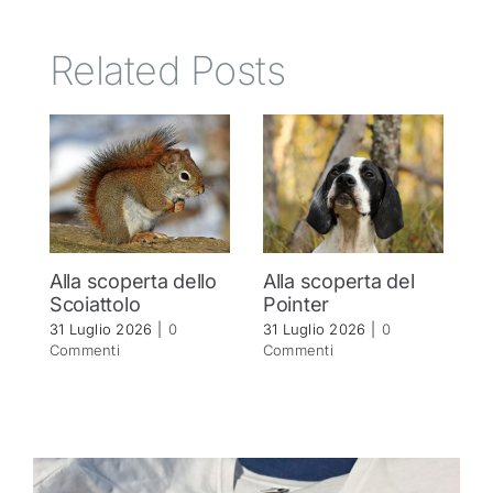
Related Posts
Alla scoperta dello
Alla scoperta del
A
Scoiattolo
Pointer
S
31 Luglio 2026
|
0
31 Luglio 2026
|
0
30
Commenti
Commenti
C