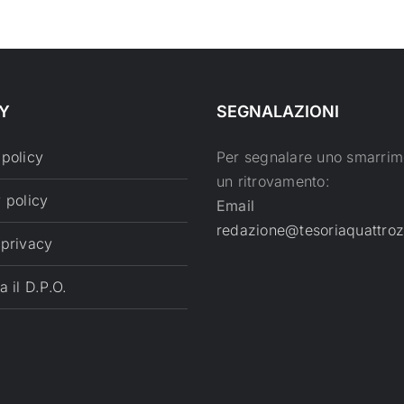
Y
SEGNALAZIONI
 policy
Per segnalare uno smarrim
un ritrovamento:
 policy
Email
redazione@tesoriaquattroz
 privacy
a il D.P.O.