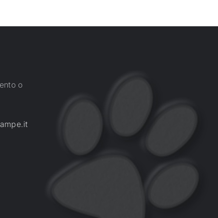
ento o
ampe.it