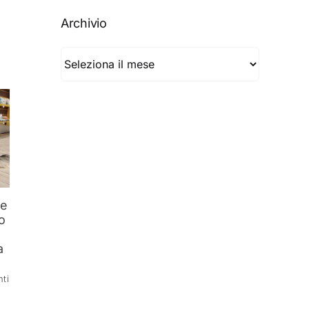
Archivio
Archivio
he
o
l
a
ti