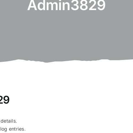
Admin3829
29
 details.
og entries.