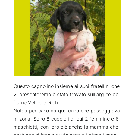
ATTUALITÀ
VIDEO
CHI SIAMO
RUBRICHE
Questo cagnolino insieme ai suoi fratellini che
SEMPRE CON ME
vi presenteremo è stato trovato sull’argine del
fiume Velino a Rieti
.
Notati per caso da qualcuno che passeggiava
in zona. Sono 8 cuccioli di cui 2 femmine e 6
maschietti, con loro c’è anche la mamma che
però non si lascia
avvicinare e i piccoli sono