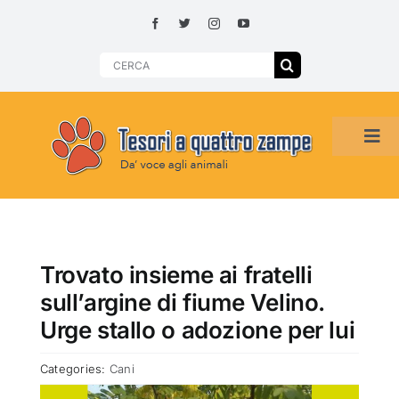
Skip
to
content
Search
for:
Tog
Navi
HOME
ADOZIONI PER REGIONE
Trovato insieme ai fratelli
sull’argine di fiume Velino.
SMARRITI O DA ADOTTARE
Urge stallo o adozione per lui
Categories:
Cani
ADOTTATI O RITROVATI