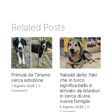
Related Posts
Primula da Teramo
Yakiskli detto Yaki
C
cerca adozione
che in turco
Si
significa bello è
c
7 Agosto 2026
|
0
arrivato da Istanbul
Commenti
4 
in cerca di una
C
nuova famiglia
5 Agosto 2026
|
0
Commenti