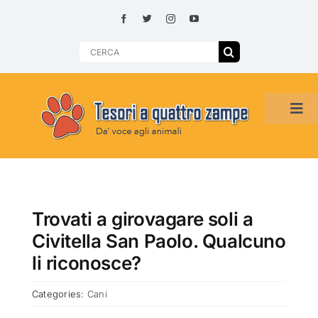
Skip
to
content
Search
for:
Tog
Navi
HOME
ADOZIONI PER REGIONE
Trovati a girovagare soli a
Civitella San Paolo. Qualcuno
SMARRITI O DA ADOTTARE
li riconosce?
Categories:
Cani
ADOTTATI O RITROVATI