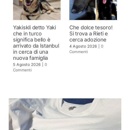
Yakiskli detto Yaki
Che dolce tesoro!
N
che in turco
Si trova a Rieti e
h
significa bello è
cerca adozione
c
arrivato da Istanbul
4 Agosto 2026
|
0
4 
in cerca di una
Commenti
C
nuova famiglia
5 Agosto 2026
|
0
Commenti