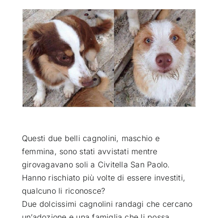
ATTUALITÀ
VIDEO
CHI SIAMO
RUBRICHE
Questi due belli cagnolini, maschio e
SEMPRE CON ME
femmina, sono stati avvistati mentre
girovagavano soli a Civitella San Paolo
.
Hanno rischiato più volte di essere investiti,
qualcuno li riconosce?
Due dolcissimi cagnolini randagi che cercano
un’adozione e una famiglia che li possa