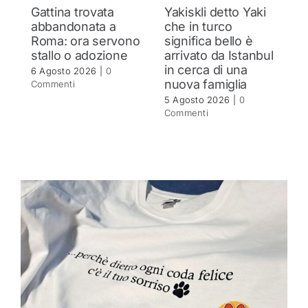
Gattina trovata
Yakiskli detto Yaki
G
abbandonata a
che in turco
s
Roma: ora servono
significa bello è
R
stallo o adozione
arrivato da Istanbul
5 
in cerca di una
C
6 Agosto 2026
|
0
nuova famiglia
Commenti
5 Agosto 2026
|
0
Commenti