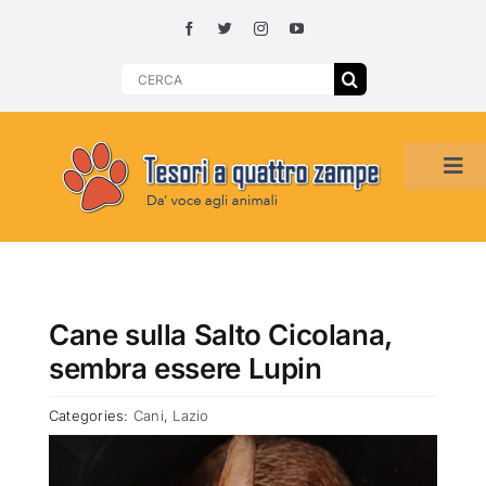
Skip
to
content
Search
for:
Tog
Navi
HOME
ADOZIONI PER REGIONE
Cane sulla Salto Cicolana,
sembra essere Lupin
SMARRITI O DA ADOTTARE
Categories:
Cani
,
Lazio
ADOTTATI O RITROVATI