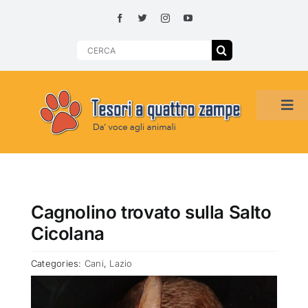
Skip
to
content
Search
for:
Tog
Navi
HOME
ADOZIONI PER REGIONE
Cagnolino trovato sulla Salto
Cicolana
SMARRITI O DA ADOTTARE
Categories:
Cani
,
Lazio
ADOTTATI O RITROVATI