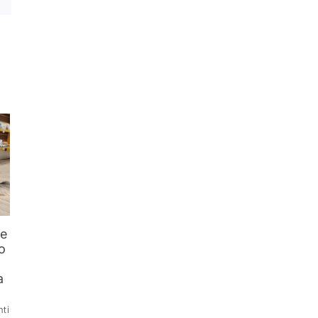
he
o
l
a
ti