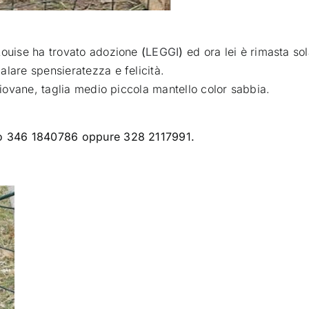
Louise ha trovato adozione
(
LEGGI
)
ed ora lei è rimasta so
alare spensieratezza e felicità.
 giovane, taglia medio piccola mantello color sabbia.
ero 346 1840786 oppure 328 2117991.