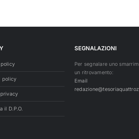
Y
SEGNALAZIONI
 policy
Per segnalare uno smarrim
un ritrovamento:
 policy
Email
redazione@tesoriaquattroz
 privacy
a il D.P.O.