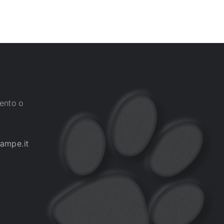
ento o
ampe.it