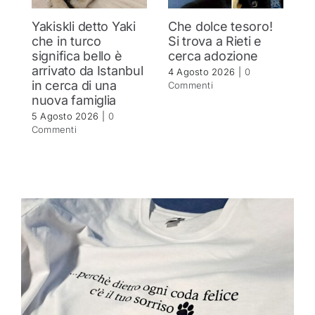
Yakiskli detto Yaki
Che dolce tesoro!
N
che in turco
Si trova a Rieti e
h
significa bello è
cerca adozione
c
arrivato da Istanbul
4 Agosto 2026
|
0
4 
in cerca di una
Commenti
C
nuova famiglia
5 Agosto 2026
|
0
Commenti