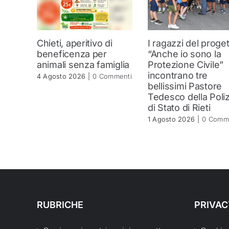
Chieti, aperitivo di
I ragazzi del proge
beneficenza per
“Anche io sono la
animali senza famiglia
Protezione Civile”
incontrano tre
4 Agosto 2026
|
0 Commenti
bellissimi Pastore
Tedesco della Poliz
di Stato di Rieti
1 Agosto 2026
|
0 Comm
RUBRICHE
PRIVAC