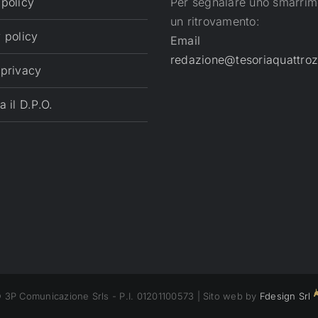
 policy
Per segnalare uno smarrim
un ritrovamento:
 policy
Email
redazione@tesoriaquattroz
 privacy
a il D.P.O.
 3P Comunicazione Srls - P.I. 01201100573 | Sito web by
Fdesign Srl