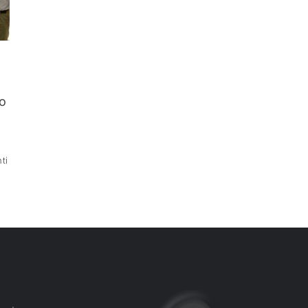
to
ti