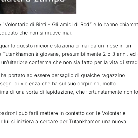
 “Volontarie di Rieti – Gli amici di Rod” e lo hanno chiama
educato che non si muove mai
.
n quanto questo micione staziona ormai da un mese in un
é Tutankhamon è giovane, presumibilmente 2 o 3 anni, ed 
un’ulteriore conferma che non sia fatto per la vita di strad
o ha portato ad essere bersaglio di qualche ragazzino
segni di violenza che ha sul suo corpicino, molto
ima di una sorta di lapidazione, che fortunatamente non l
droni può farli mettere in contatto con le Volontarie.
er lui si inizierà a cercare per Tutankhamon una nuova