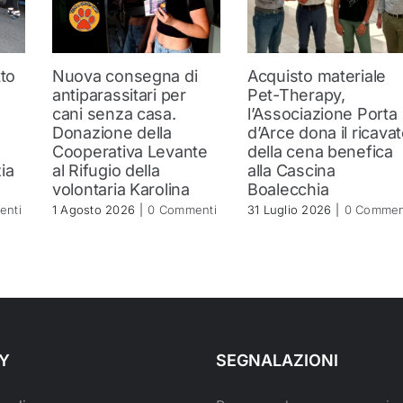
tto
Nuova consegna di
Acquisto materiale
antiparassitari per
Pet-Therapy,
cani senza casa.
l’Associazione Porta
Donazione della
d’Arce dona il ricava
Cooperativa Levante
della cena benefica
ia
al Rifugio della
alla Cascina
volontaria Karolina
Boalecchia
enti
1 Agosto 2026
|
0 Commenti
31 Luglio 2026
|
0 Commen
Y
SEGNALAZIONI