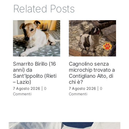
Related Posts
Smarrito Birillo (16
Cagnolino senza
P
anni) da
microchip trovato a
c
Sant’Ippolito (Rieti
Contigliano Alto, di
7 
– Lazio)
chi è?
C
7 Agosto 2026
|
0
7 Agosto 2026
|
0
Commenti
Commenti