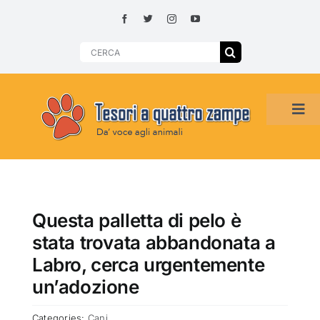
Skip
to
content
Search
for:
Tog
Navi
HOME
ADOZIONI PER REGIONE
Questa palletta di pelo è
stata trovata abbandonata a
SMARRITI O DA ADOTTARE
Labro, cerca urgentemente
un’adozione
ADOTTATI O RITROVATI
Categories:
Cani