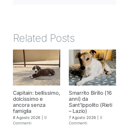
Related Posts
Capitain: bellissimo,
Smarrito Birillo (16
C
dolcissimo e
anni) da
m
ancora senza
Sant’Ippolito (Rieti
C
famiglia
– Lazio)
c
8 Agosto 2026
|
0
7 Agosto 2026
|
0
7 
Commenti
Commenti
C