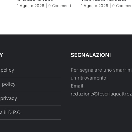
1 Agosto 2026
|
0 Commenti
1 Agosto 2026
|
0 Commen
Y
SEGNALAZIONI
 policy
Per segnalare uno smarrim
un ritrovamento:
 policy
Email
redazione@tesoriaquattroz
 privacy
a il D.P.O.