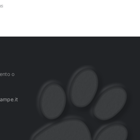
ti
ento o
ampe.it