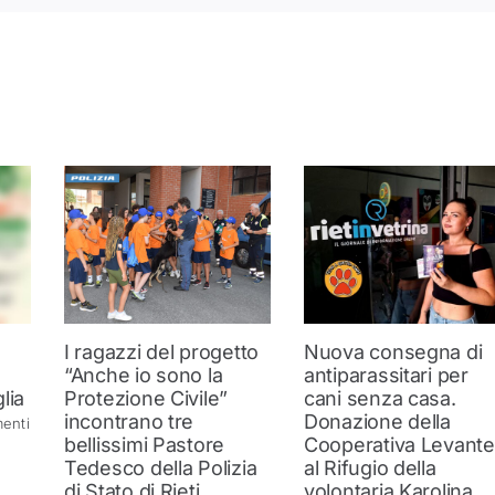
I ragazzi del progetto
Nuova consegna di
“Anche io sono la
antiparassitari per
lia
Protezione Civile”
cani senza casa.
incontrano tre
Donazione della
enti
bellissimi Pastore
Cooperativa Levante
Tedesco della Polizia
al Rifugio della
di Stato di Rieti
volontaria Karolina