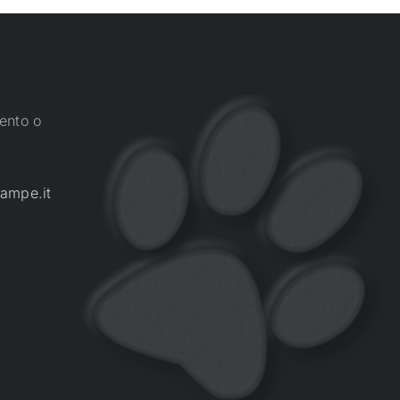
ento o
ampe.it