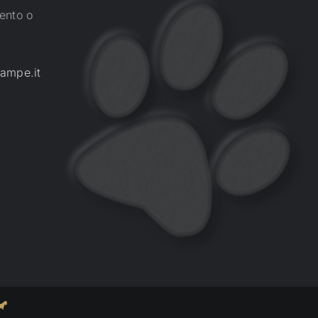
ento o
ampe.it