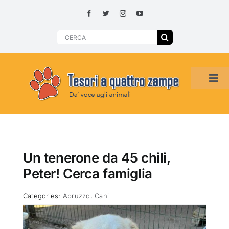
Skip
to
content
Search
for:
Tog
Navi
HOME
ADOZIONI PER REGIONE
Un tenerone da 45 chili,
Peter! Cerca famiglia
SMARRITI O DA ADOTTARE
Categories:
Abruzzo
,
Cani
ADOTTATI O RITROVATI