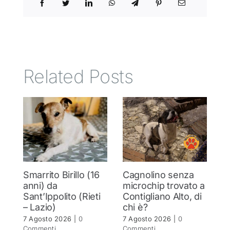
Related Posts
Smarrito Birillo (16
Cagnolino senza
P
anni) da
microchip trovato a
c
Sant’Ippolito (Rieti
Contigliano Alto, di
7 
– Lazio)
chi è?
C
7 Agosto 2026
|
0
7 Agosto 2026
|
0
Commenti
Commenti