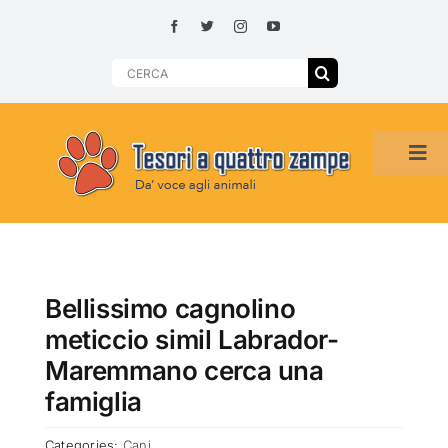
Skip
to
content
Search
for:
Tog
Navi
HOME
ADOZIONI PER REGIONE
Bellissimo cagnolino
meticcio simil Labrador-
SMARRITI O DA ADOTTARE
Maremmano cerca una
famiglia
ADOTTATI O RITROVATI
Categories:
Cani