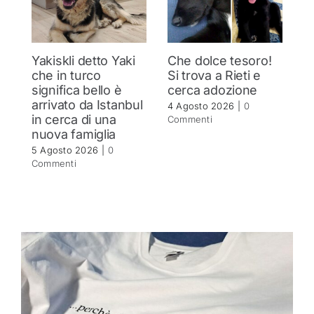
Yakiskli detto Yaki
Che dolce tesoro!
N
che in turco
Si trova a Rieti e
h
significa bello è
cerca adozione
c
arrivato da Istanbul
4 Agosto 2026
|
0
4 
in cerca di una
Commenti
C
nuova famiglia
5 Agosto 2026
|
0
Commenti