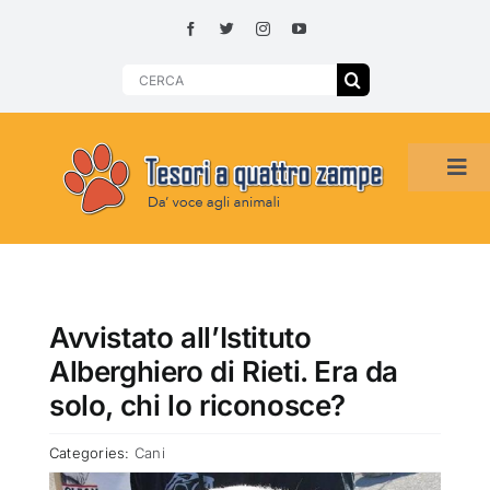
Skip
to
content
Search
for:
Tog
Navi
HOME
ADOZIONI PER REGIONE
Avvistato all’Istituto
Alberghiero di Rieti. Era da
SMARRITI O DA ADOTTARE
solo, chi lo riconosce?
Categories:
Cani
ADOTTATI O RITROVATI