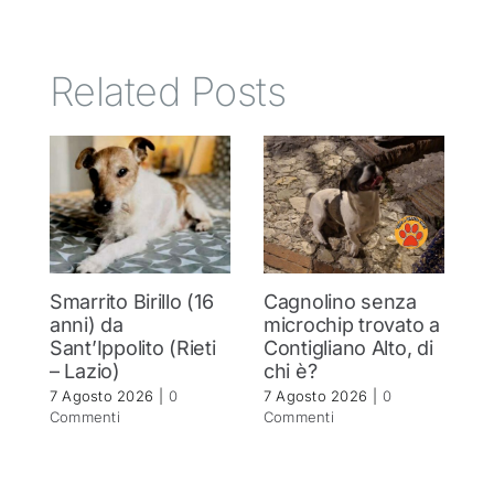
Related Posts
Smarrito Birillo (16
Cagnolino senza
P
anni) da
microchip trovato a
c
Sant’Ippolito (Rieti
Contigliano Alto, di
7 
– Lazio)
chi è?
C
7 Agosto 2026
|
0
7 Agosto 2026
|
0
Commenti
Commenti