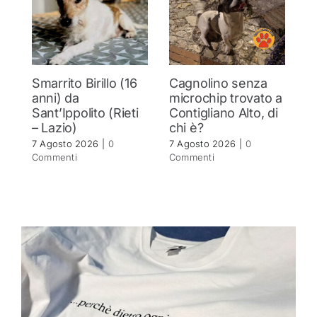
Smarrito Birillo (16
Cagnolino senza
P
anni) da
microchip trovato a
c
Sant’Ippolito (Rieti
Contigliano Alto, di
7 
– Lazio)
chi è?
C
7 Agosto 2026
|
0
7 Agosto 2026
|
0
Commenti
Commenti