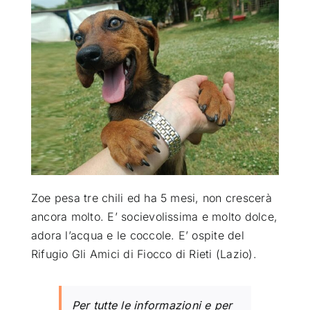
ATTUALITÀ
VIDEO
CHI SIAMO
RUBRICHE
Zoe pesa tre chili ed ha 5 mesi, non crescerà
SEMPRE CON ME
ancora molto. E’ socievolissima e molto dolce,
adora l’acqua e le coccole. E’ ospite del
Rifugio Gli Amici di Fiocco di Rieti (Lazio).
Per tutte le informazioni e per