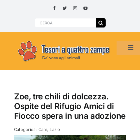
Skip
to
content
Search
for:
Tog
Navi
HOME
ADOZIONI PER REGIONE
Zoe, tre chili di dolcezza.
Ospite del Rifugio Amici di
SMARRITI O DA ADOTTARE
Fiocco spera in una adozione
Categories:
Cani
,
Lazio
ADOTTATI O RITROVATI