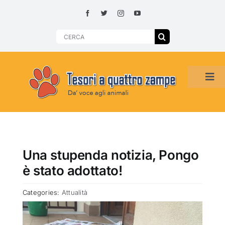
Skip
to
content
Search
for:
Tog
Navi
HOME
ADOZIONI PER REGIONE
Una stupenda notizia, Pongo
è stato adottato!
SMARRITI O DA ADOTTARE
Categories:
Attualità
ADOTTATI O RITROVATI