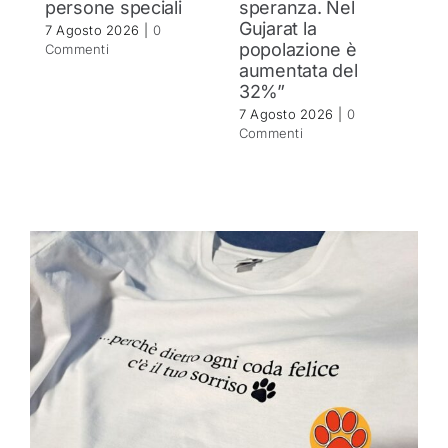
persone speciali
speranza. Nel
d
Gujarat la
in
7 Agosto 2026
|
0
popolazione è
se
Commenti
aumentata del
r
32%”
6 
C
7 Agosto 2026
|
0
Commenti