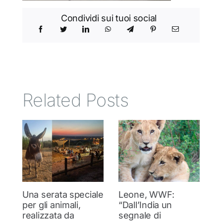
Condividi sui tuoi social
Related Posts
Una serata speciale
Leone, WWF:
T
per gli animali,
“Dall’India un
ol
realizzata da
segnale di
d