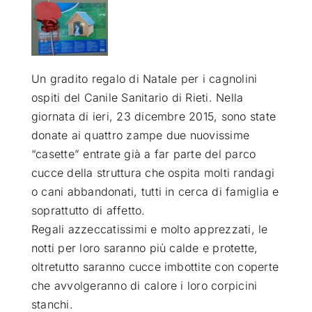
ATTUALITÀ
VIDEO
Un gradito regalo di Natale per i cagnolini
ospiti del Canile Sanitario di Rieti. Nella
giornata di ieri, 23 dicembre 2015, sono state
CHI SIAMO
donate ai quattro zampe due nuovissime
“casette” entrate già a far parte del parco
RUBRICHE
cucce della struttura che ospita molti randagi
o cani abbandonati, tutti in cerca di famiglia e
soprattutto di affetto.
SEMPRE CON ME
Regali azzeccatissimi e molto apprezzati, le
notti per loro saranno più calde e protette,
oltretutto saranno cucce imbottite con coperte
che avvolgeranno di calore i loro corpicini
stanchi.