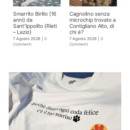
Smarrito Birillo (16
Cagnolino senza
U
anni) da
microchip trovato a
pe
Sant’Ippolito (Rieti
Contigliano Alto, di
r
– Lazio)
chi è?
p
7 Agosto 2026
|
0
7 Agosto 2026
|
0
7 
Commenti
Commenti
C