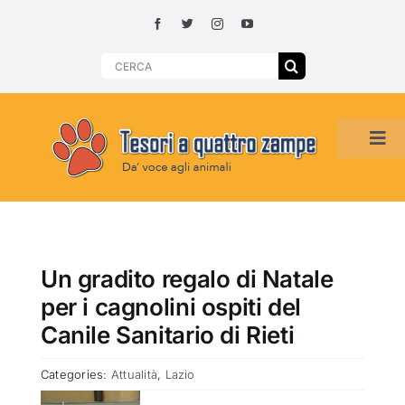
Skip
to
content
Search
for:
Tog
Navi
HOME
ADOZIONI PER REGIONE
Un gradito regalo di Natale
per i cagnolini ospiti del
SMARRITI O DA ADOTTARE
Canile Sanitario di Rieti
Categories:
Attualità
,
Lazio
ADOTTATI O RITROVATI