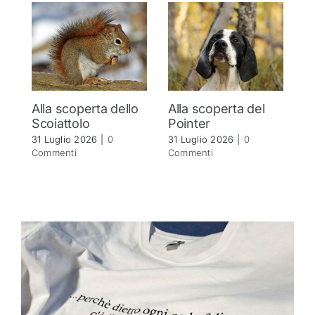
Alla scoperta dello
Alla scoperta del
A
Scoiattolo
Pointer
S
31 Luglio 2026
|
0
31 Luglio 2026
|
0
30
Commenti
Commenti
C