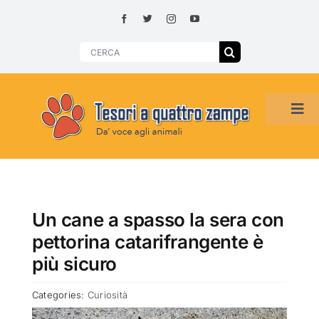
Skip
to
content
Search
for:
Tog
Navi
HOME
ADOZIONI PER REGIONE
Un cane a spasso la sera con
pettorina catarifrangente è
SMARRITI O DA ADOTTARE
più sicuro
Categories:
Curiosità
ADOTTATI O RITROVATI