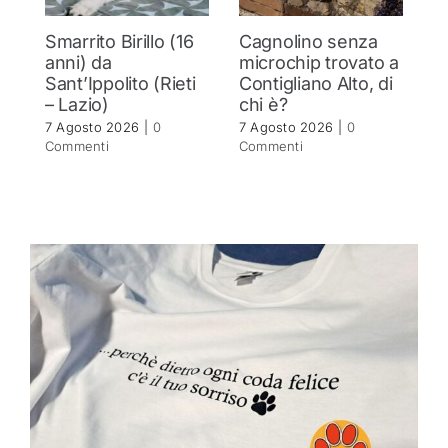
Smarrito Birillo (16
Cagnolino senza
P
anni) da
microchip trovato a
c
Sant’Ippolito (Rieti
Contigliano Alto, di
7 
– Lazio)
chi è?
C
7 Agosto 2026
|
0
7 Agosto 2026
|
0
Commenti
Commenti