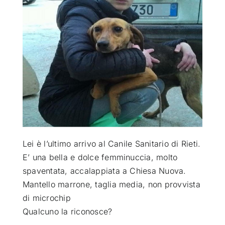
ATTUALITÀ
VIDEO
CHI SIAMO
RUBRICHE
Lei è l’ultimo arrivo al Canile Sanitario di Rieti.
SEMPRE CON ME
E’ una bella e dolce femminuccia, molto
spaventata
, accalappiata a Chiesa Nuova.
Mantello marrone, taglia media, non provvista
di microchip
Qualcuno la riconosce?