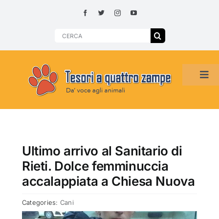
Skip
to
content
Search
for:
Tog
Navi
HOME
ADOZIONI PER REGIONE
Ultimo arrivo al Sanitario di
Rieti. Dolce femminuccia
SMARRITI O DA ADOTTARE
accalappiata a Chiesa Nuova
Categories:
Cani
ADOTTATI O RITROVATI