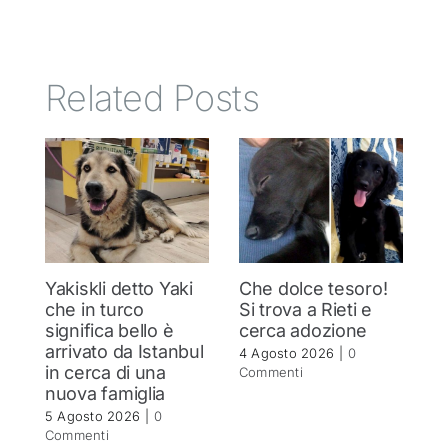
Related Posts
Yakiskli detto Yaki
Che dolce tesoro!
N
che in turco
Si trova a Rieti e
h
significa bello è
cerca adozione
c
arrivato da Istanbul
4 Agosto 2026
|
0
4 
in cerca di una
Commenti
C
nuova famiglia
5 Agosto 2026
|
0
Commenti