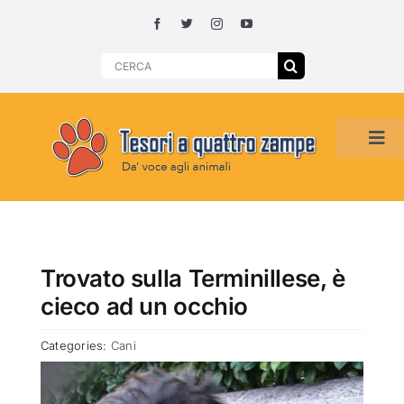
Skip
to
content
Search
for:
Tog
Navi
HOME
ADOZIONI PER REGIONE
Trovato sulla Terminillese, è
cieco ad un occhio
SMARRITI O DA ADOTTARE
Categories:
Cani
ADOTTATI O RITROVATI