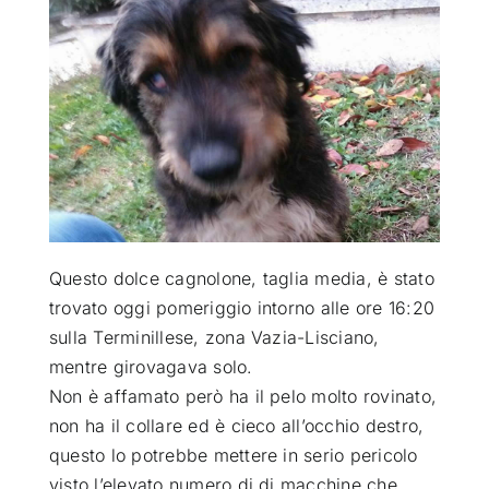
ATTUALITÀ
VIDEO
CHI SIAMO
RUBRICHE
Questo dolce cagnolone, taglia media, è stato
trovato oggi pomeriggio intorno alle ore 16:20
sulla Terminillese, zona Vazia-Lisciano,
SEMPRE CON ME
mentre girovagava solo
.
Non è affamato però ha il pelo molto rovinato,
non ha il collare ed è cieco all’occhio destro,
questo lo potrebbe mettere in serio pericolo
visto l’elevato numero di di macchine che