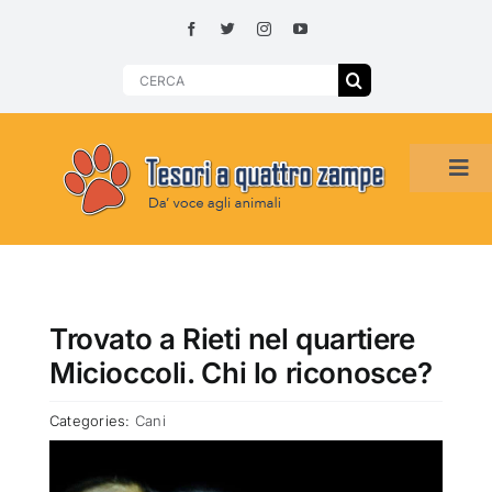
Skip
to
content
Search
for:
Tog
Navi
HOME
ADOZIONI PER REGIONE
Trovato a Rieti nel quartiere
Micioccoli. Chi lo riconosce?
SMARRITI O DA ADOTTARE
Categories:
Cani
ADOTTATI O RITROVATI