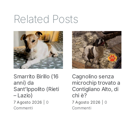
Related Posts
Smarrito Birillo (16
Cagnolino senza
P
anni) da
microchip trovato a
c
Sant’Ippolito (Rieti
Contigliano Alto, di
7 
– Lazio)
chi è?
C
7 Agosto 2026
|
0
7 Agosto 2026
|
0
Commenti
Commenti