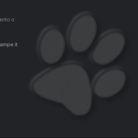
ento o
ampe.it