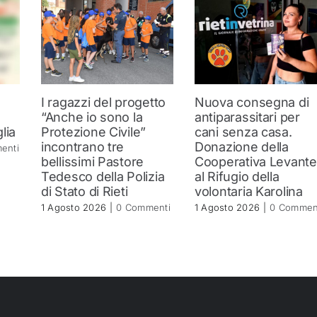
I ragazzi del progetto
Nuova consegna di
“Anche io sono la
antiparassitari per
lia
Protezione Civile”
cani senza casa.
incontrano tre
Donazione della
enti
bellissimi Pastore
Cooperativa Levante
Tedesco della Polizia
al Rifugio della
di Stato di Rieti
volontaria Karolina
1 Agosto 2026
|
0 Commenti
1 Agosto 2026
|
0 Commen