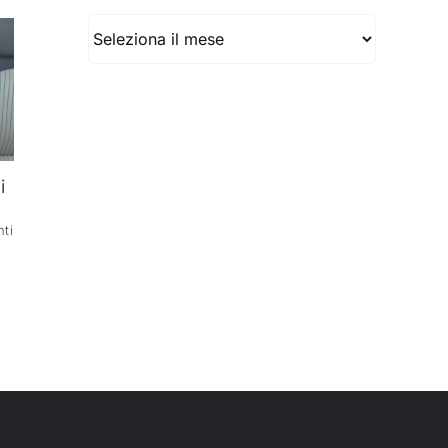
Archivio
i
ti