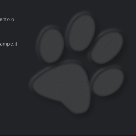
ento o
ampe.it