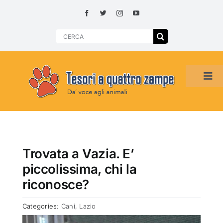
Skip
to
content
Search
for:
Tog
Navi
HOME
ADOZIONI PER REGIONE
Trovata a Vazia. E’
piccolissima, chi la
SMARRITI O DA ADOTTARE
riconosce?
Categories:
Cani
,
Lazio
ADOTTATI O RITROVATI