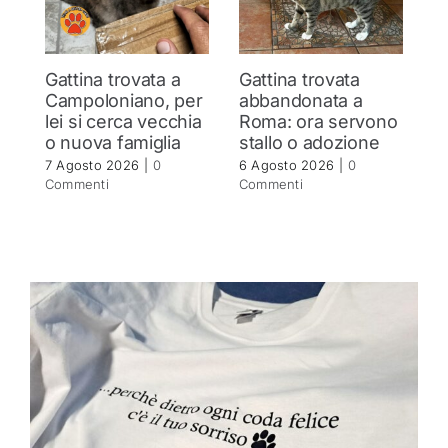
Gattina trovata a
Gattina trovata
Y
Campoloniano, per
abbandonata a
c
lei si cerca vecchia
Roma: ora servono
s
o nuova famiglia
stallo o adozione
a
i
7 Agosto 2026
|
0
6 Agosto 2026
|
0
n
Commenti
Commenti
5 
C