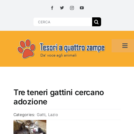
Skip
to
content
Search
for:
Tog
Navi
HOME
ADOZIONI PER REGIONE
Tre teneri gattini cercano
adozione
SMARRITI O DA ADOTTARE
Categories:
Gatti
,
Lazio
ADOTTATI O RITROVATI