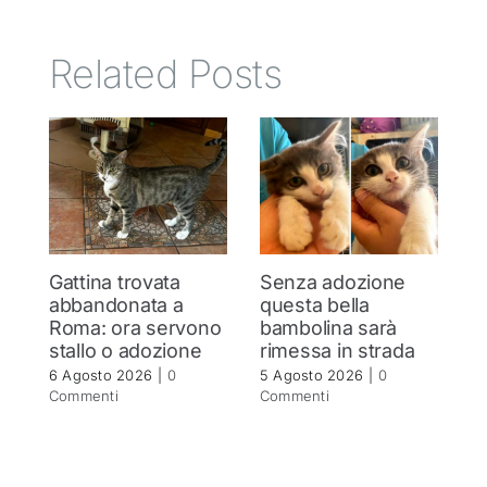
Related Posts
Gattina trovata
Senza adozione
G
abbandonata a
questa bella
s
Roma: ora servono
bambolina sarà
R
stallo o adozione
rimessa in strada
5 
C
6 Agosto 2026
|
0
5 Agosto 2026
|
0
Commenti
Commenti