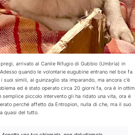
 pregi, arrivato al Canile Rifugio di Gubbio (Umbria) in
. Adesso quando le volontarie eugubine entrano nel box fa
 i suoi simili, al guinzaglio sta imparando, ma ancora c’è
blema ed è stato operato circa 20 giorni fa, ora è in otti
n semplice piccolo intervento gli ha ridato una vita, ora è
erato perché affetto da Entropion, nulla di che, ma il suo
a quasi del tutto.
 Aspetta una tua chiamata, non deludiamolo.