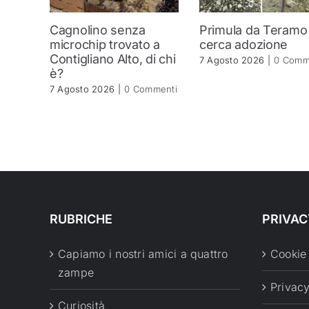
Cagnolino senza
Primula da Teramo
microchip trovato a
cerca adozione
Contigliano Alto, di chi
7 Agosto 2026
|
0 Comm
è?
7 Agosto 2026
|
0 Commenti
RUBRICHE
PRIVAC
Capiamo i nostri amici a quattro
Cookie
zampe
Privacy
Curiosità