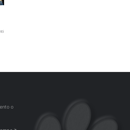
ti
ento o