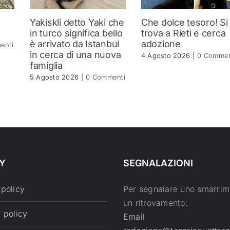
Yakiskli detto Yaki che
Che dolce tesoro! Si
in turco significa bello
trova a Rieti e cerca
è arrivato da Istanbul
adozione
enti
in cerca di una nuova
4 Agosto 2026
|
0 Commen
famiglia
5 Agosto 2026
|
0 Commenti
Y
SEGNALAZIONI
 policy
Per segnalare uno smarrim
un ritrovamento:
 policy
Email