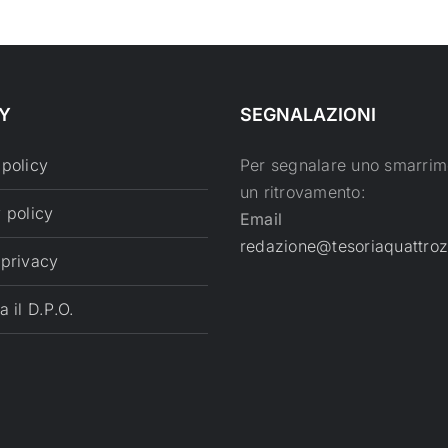
Y
SEGNALAZIONI
 policy
Per segnalare uno smarrim
un ritrovamento:
 policy
Email
redazione@tesoriaquattroz
 privacy
a il D.P.O.