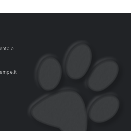
ento o
ampe.it