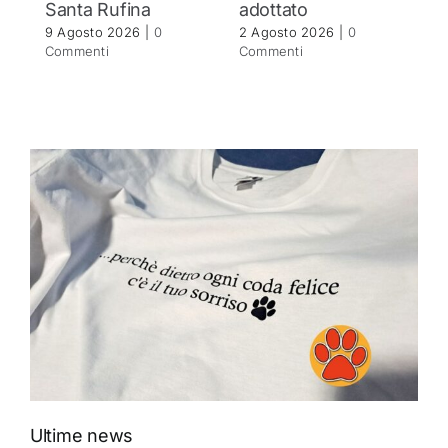
Santa Rufina
adottato
s
u
9 Agosto 2026
|
0
2 Agosto 2026
|
0
Commenti
Commenti
28
C
Ultime news