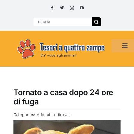
Skip
to
content
Search
for:
Tog
Navi
HOME
ADOZIONI PER REGIONE
Tornato a casa dopo 24 ore
di fuga
SMARRITI O DA ADOTTARE
Categories:
Adottati o ritrovati
ADOTTATI O RITROVATI