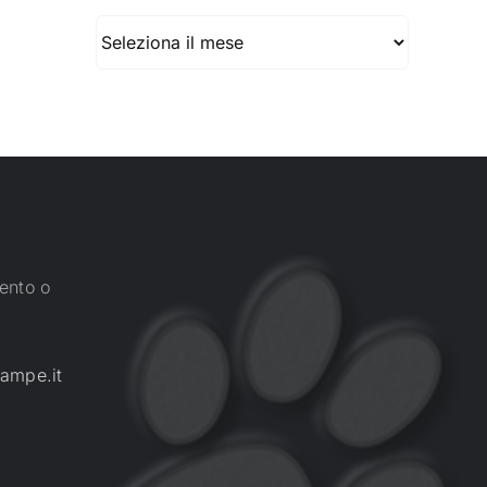
Archivio
ento o
ampe.it