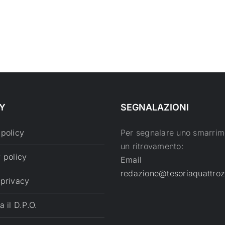
Y
SEGNALAZIONI
 policy
Per segnalare uno smarrim
un ritrovamento:
 policy
Email
redazione@tesoriaquattroz
 privacy
a il D.P.O.