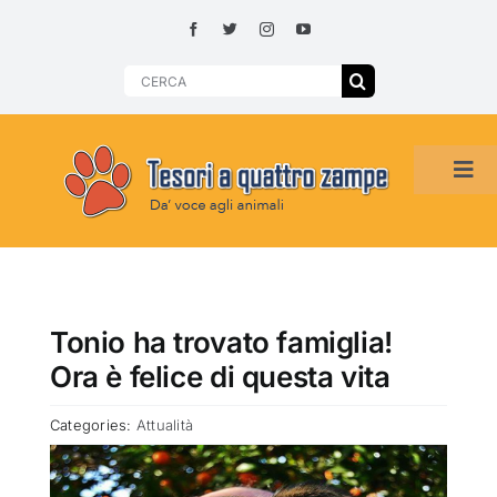
Skip
to
content
Search
for:
Tog
Navi
HOME
ADOZIONI PER REGIONE
Tonio ha trovato famiglia!
Ora è felice di questa vita
SMARRITI O DA ADOTTARE
Categories:
Attualità
ADOTTATI O RITROVATI