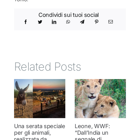
Condividi sui tuoi social
Related Posts
Una serata speciale
Leone, WWF:
T
per gli animali,
“Dall’India un
ol
realizzata da
segnale di
d