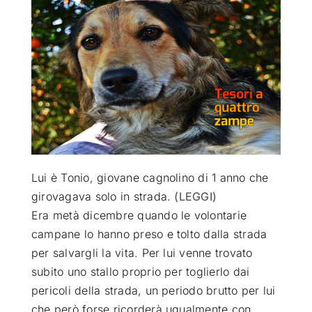
ATTUALITÀ
VIDEO
CHI SIAMO
RUBRICHE
Lui è Tonio, giovane cagnolino di 1 anno che
girovagava solo in strada.
(LEGGI)
Era metà dicembre quando le volontarie
SEMPRE CON ME
campane lo hanno preso e tolto dalla strada
per salvargli la vita. Per lui venne trovato
subito uno stallo proprio per toglierlo dai
pericoli della strada, un periodo brutto per lui
che però forse ricorderà ugualmente con