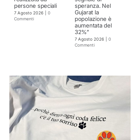
persone speciali
speranza. Nel
d
Gujarat la
in
7 Agosto 2026
|
0
popolazione è
se
Commenti
aumentata del
r
32%”
6 
C
7 Agosto 2026
|
0
Commenti