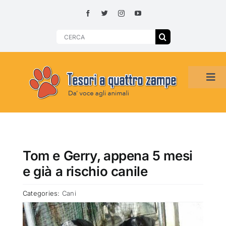
Skip
to
content
Search
for:
Tog
Navi
HOME
ADOZIONI PER REGIONE
Tom e Gerry, appena 5 mesi
e già a rischio canile
SMARRITI O DA ADOTTARE
Categories:
Cani
ADOTTATI O RITROVATI