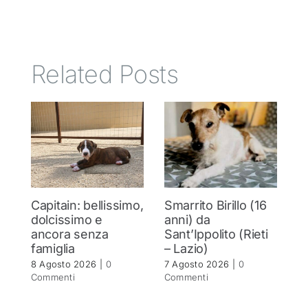
Related Posts
Capitain: bellissimo,
Smarrito Birillo (16
C
dolcissimo e
anni) da
m
ancora senza
Sant’Ippolito (Rieti
C
famiglia
– Lazio)
c
8 Agosto 2026
|
0
7 Agosto 2026
|
0
7 
Commenti
Commenti
C