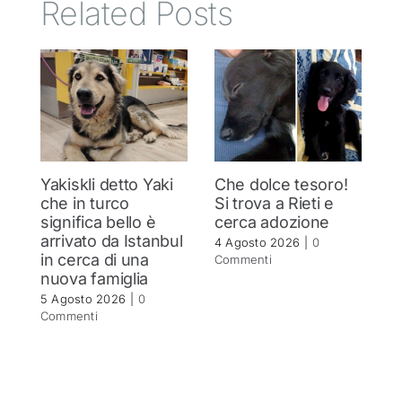
Related Posts
Yakiskli detto Yaki
Che dolce tesoro!
N
che in turco
Si trova a Rieti e
h
significa bello è
cerca adozione
c
arrivato da Istanbul
4 Agosto 2026
|
0
4 
in cerca di una
Commenti
C
nuova famiglia
5 Agosto 2026
|
0
Commenti