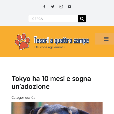
Skip
to
content
Search
for:
Tog
Navi
HOME
ADOZIONI PER REGIONE
Tokyo ha 10 mesi e sogna
un’adozione
SMARRITI O DA ADOTTARE
Categories:
Cani
ADOTTATI O RITROVATI