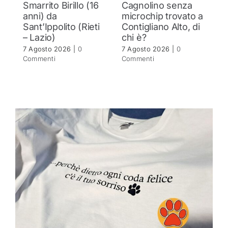
Smarrito Birillo (16
Cagnolino senza
P
anni) da
microchip trovato a
c
Sant’Ippolito (Rieti
Contigliano Alto, di
7 
– Lazio)
chi è?
C
7 Agosto 2026
|
0
7 Agosto 2026
|
0
Commenti
Commenti