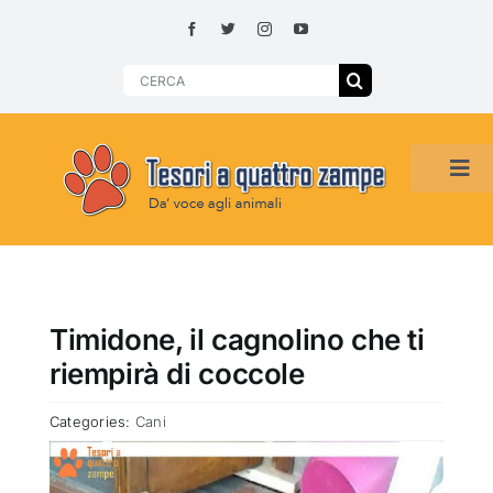
Skip
to
content
Search
for:
Tog
Navi
HOME
ADOZIONI PER REGIONE
Timidone, il cagnolino che ti
riempirà di coccole
SMARRITI O DA ADOTTARE
Categories:
Cani
ADOTTATI O RITROVATI