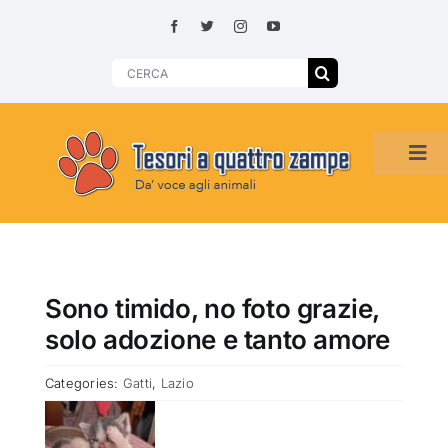
Skip
to
content
Search
for:
Tog
Navi
HOME
ADOZIONI PER REGIONE
Sono timido, no foto grazie,
solo adozione e tanto amore
SMARRITI O DA ADOTTARE
Categories:
Gatti
,
Lazio
ADOTTATI O RITROVATI