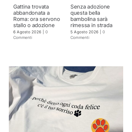
Gattina trovata
Senza adozione
G
abbandonata a
questa bella
s
Roma: ora servono
bambolina sarà
R
stallo o adozione
rimessa in strada
5 
C
6 Agosto 2026
|
0
5 Agosto 2026
|
0
Commenti
Commenti