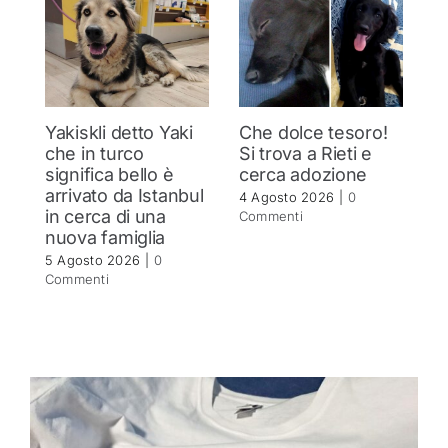
Yakiskli detto Yaki
Che dolce tesoro!
N
che in turco
Si trova a Rieti e
h
significa bello è
cerca adozione
c
arrivato da Istanbul
4 Agosto 2026
|
0
4 
in cerca di una
Commenti
C
nuova famiglia
5 Agosto 2026
|
0
Commenti