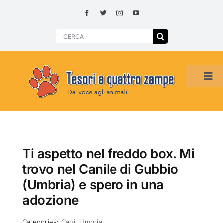
Skip
to
content
Search
for:
Tog
Navi
HOME
ADOZIONI PER REGIONE
Ti aspetto nel freddo box. Mi
trovo nel Canile di Gubbio
SMARRITI O DA ADOTTARE
(Umbria) e spero in una
adozione
ADOTTATI O RITROVATI
Categories:
Cani
,
Umbria