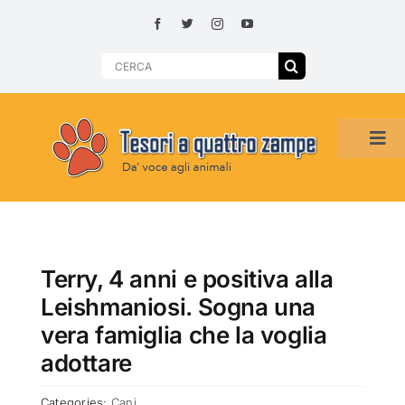
Skip
to
content
Search
for:
Tog
Navi
HOME
ADOZIONI PER REGIONE
Terry, 4 anni e positiva alla
Leishmaniosi. Sogna una
SMARRITI O DA ADOTTARE
vera famiglia che la voglia
adottare
ADOTTATI O RITROVATI
Categories:
Cani