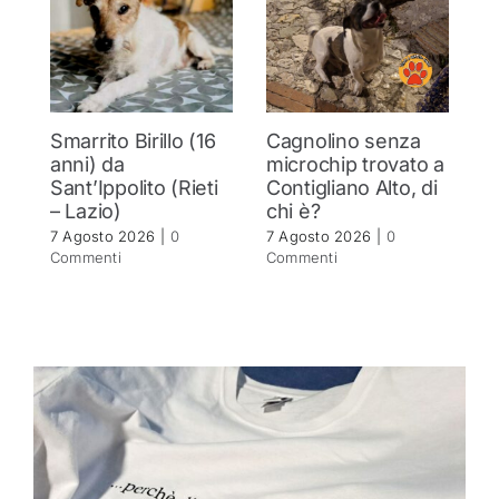
Smarrito Birillo (16
Cagnolino senza
P
anni) da
microchip trovato a
c
Sant’Ippolito (Rieti
Contigliano Alto, di
7 
– Lazio)
chi è?
C
7 Agosto 2026
|
0
7 Agosto 2026
|
0
Commenti
Commenti