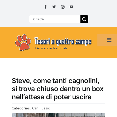
Skip
to
content
Search
for:
Tog
Navi
HOME
ADOZIONI PER REGIONE
Steve, come tanti cagnolini,
si trova chiuso dentro un box
SMARRITI O DA ADOTTARE
nell’attesa di poter uscire
Categories:
Cani
,
Lazio
ADOTTATI O RITROVATI