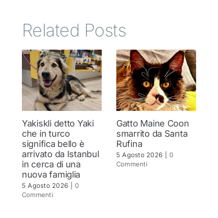
Related Posts
Yakiskli detto Yaki
Gatto Maine Coon
C
che in turco
smarrito da Santa
Si
significa bello è
Rufina
c
arrivato da Istanbul
5 Agosto 2026
|
0
4 
in cerca di una
Commenti
C
nuova famiglia
5 Agosto 2026
|
0
Commenti