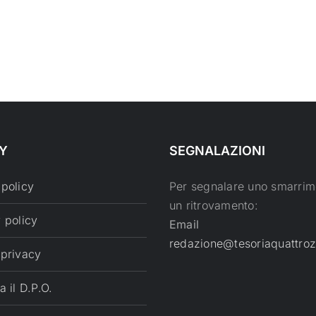
Y
SEGNALAZIONI
 policy
Per segnalare uno smarrim
un ritrovamento:
 policy
Email
redazione@tesoriaquattroz
 privacy
a il D.P.O.