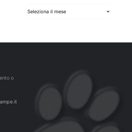
Archivio
ento o
ampe.it