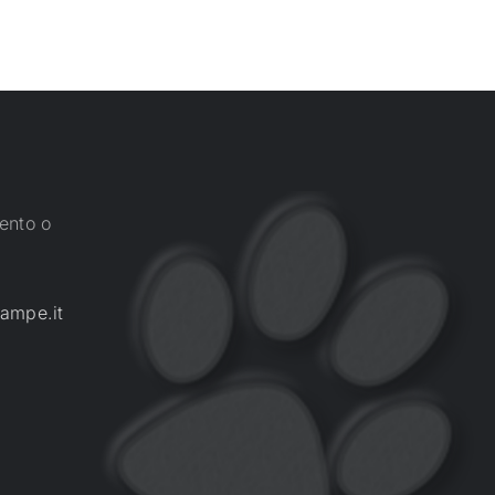
ento o
ampe.it