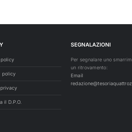
Y
SEGNALAZIONI
 policy
Per segnalare uno smarrim
un ritrovamento:
 policy
Email
redazione@tesoriaquattroz
 privacy
a il D.P.O.