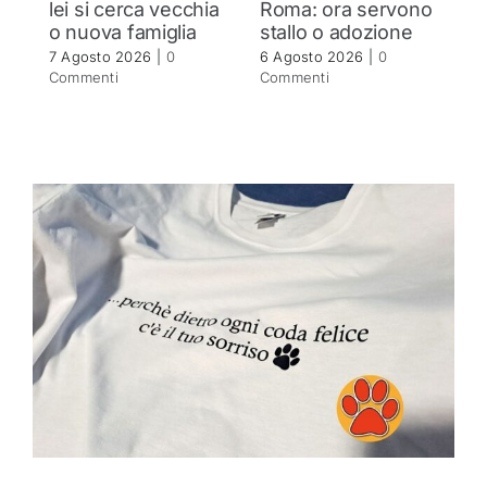
lei si cerca vecchia
Roma: ora servono
s
o nuova famiglia
stallo o adozione
a
i
7 Agosto 2026
|
0
6 Agosto 2026
|
0
n
Commenti
Commenti
5 
C