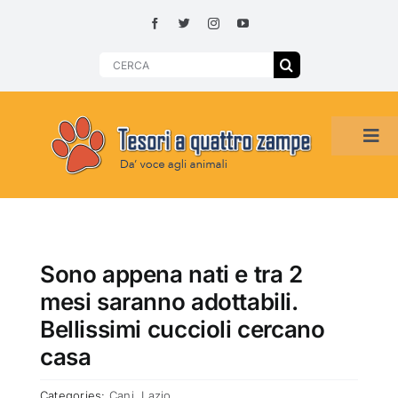
Skip
to
content
Search
for:
Tog
Navi
HOME
ADOZIONI PER REGIONE
Sono appena nati e tra 2
mesi saranno adottabili.
SMARRITI O DA ADOTTARE
Bellissimi cuccioli cercano
casa
ADOTTATI O RITROVATI
Categories:
Cani
,
Lazio