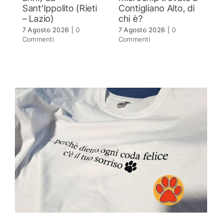
Sant’Ippolito (Rieti
Contigliano Alto, di
7 
– Lazio)
chi è?
C
7 Agosto 2026
|
0
7 Agosto 2026
|
0
Commenti
Commenti