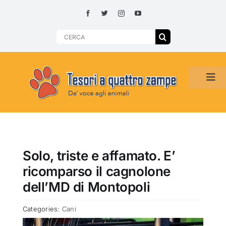
Skip
to
content
Search
for:
Tog
Navi
HOME
ADOZIONI PER REGIONE
Solo, triste e affamato. E’
ricomparso il cagnolone
SMARRITI O DA ADOTTARE
dell’MD di Montopoli
Categories:
Cani
ADOTTATI O RITROVATI