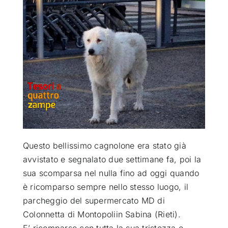
ATTUALITÀ
VIDEO
CHI SIAMO
RUBRICHE
Questo bellissimo cagnolone era stato già
SEMPRE CON ME
avvistato e segnalato due settimane fa, poi la
sua scomparsa nel nulla fino ad oggi quando
è ricomparso sempre nello stesso luogo, il
parcheggio del supermercato MD di
Colonnetta di Montopoli
in Sabina (Rieti).
E’ ricomparso con tutta la sua tristezza e