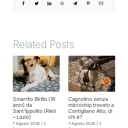
Related Posts
Smarrito Birillo (16
Cagnolino senza
P
anni) da
microchip trovato a
c
Sant’Ippolito (Rieti
Contigliano Alto, di
7 
– Lazio)
chi è?
C
7 Agosto 2026
|
0
7 Agosto 2026
|
0