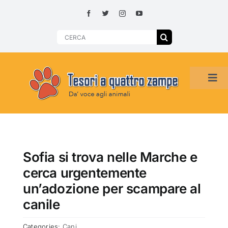
Skip
to
content
Search
for:
Tog
Navi
HOME
ADOZIONI PER REGIONE
Sofia si trova nelle Marche e
cerca urgentemente
SMARRITI O DA ADOTTARE
un’adozione per scampare al
canile
ADOTTATI O RITROVATI
Categories:
Cani