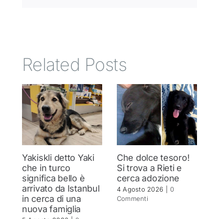
Related Posts
Yakiskli detto Yaki
Che dolce tesoro!
N
che in turco
Si trova a Rieti e
h
significa bello è
cerca adozione
c
arrivato da Istanbul
4 Agosto 2026
|
0
4 
in cerca di una
Commenti
C
nuova famiglia