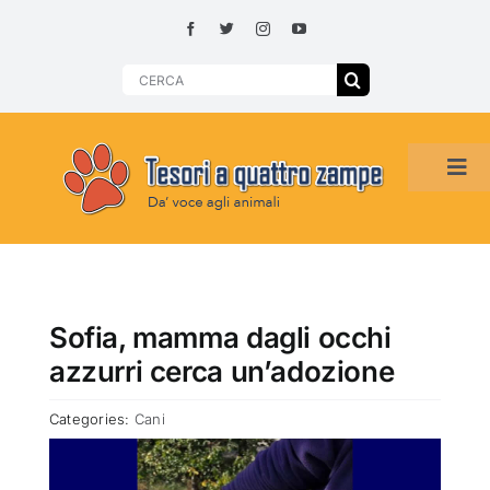
Skip
to
content
Search
for:
Tog
Navi
HOME
ADOZIONI PER REGIONE
Sofia, mamma dagli occhi
azzurri cerca un’adozione
SMARRITI O DA ADOTTARE
Categories:
Cani
ADOTTATI O RITROVATI